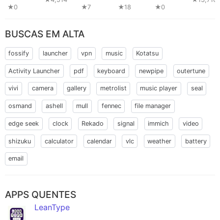
★0
★7
★18
★0
BUSCAS EM ALTA
fossify
launcher
vpn
music
Kotatsu
Activity Launcher
pdf
keyboard
newpipe
outertune
vivi
camera
gallery
metrolist
music player
seal
osmand
ashell
mull
fennec
file manager
edge seek
clock
Rekado
signal
immich
video
shizuku
calculator
calendar
vlc
weather
battery
email
APPS QUENTES
LeanType