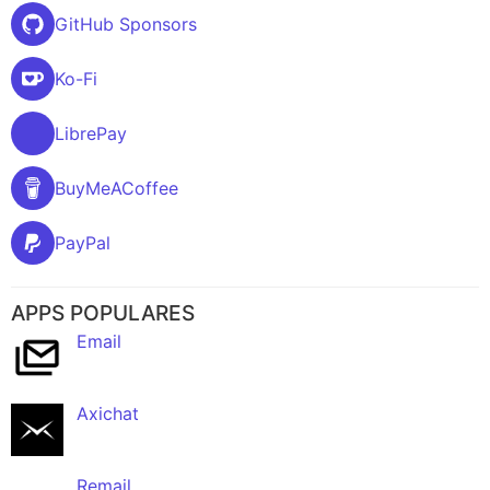
GitHub Sponsors
Ko-Fi
LibrePay
BuyMeACoffee
PayPal
APPS POPULARES
Email
Axichat
Remail