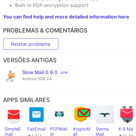
Built-in PGP encryption support
You can find help and more detailed information here
PROBLEMAS & COMENTÁRIOS
Relatar problema
VERSÕES ANTIGAS
Slow Mail 0.9.0
APK
Android SDK 24
APPS SIMILARES
SimpleE
FairEmail
PGPMail
XryptoM
Sterna
K-9 Mail
mail
er
ail
Mail
★4,514
★13,716