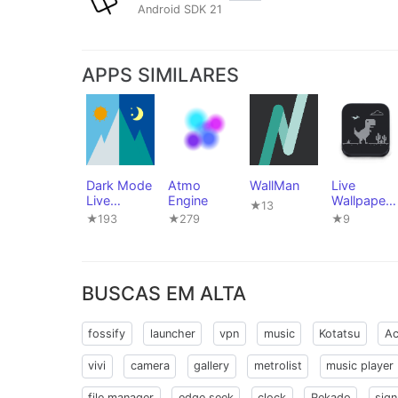
Android SDK 21
APPS SIMILARES
Dark Mode
Atmo
WallMan
Live
Live
Engine
Wallpaper
★13
Wallpaper
Dino Game
★193
★279
★9
BUSCAS EM ALTA
fossify
launcher
vpn
music
Kotatsu
Ac
vivi
camera
gallery
metrolist
music player
file manager
edge seek
clock
Rekado
sign