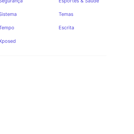
Segurança
Esportes & Saúde
Sistema
Temas
Tempo
Escrita
Xposed
Simple
Draw Pro
★452