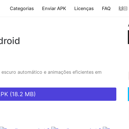
Categorias
Enviar APK
Licenças
FAQ
🙌🏻
droid
 escuro automático e animações eficientes em
APK (18.2 MB)