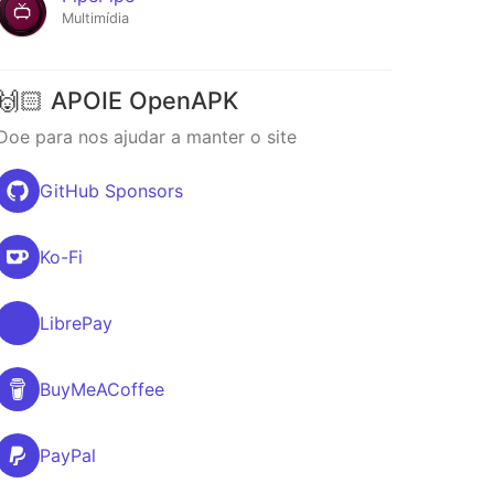
Multimídia
🙌🏻 APOIE OpenAPK
Doe para nos ajudar a manter o site
GitHub Sponsors
Ko-Fi
LibrePay
BuyMeACoffee
PayPal