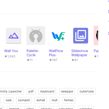
Wall You
Palette-
WallFlow
Slideshow
Paperize
Cycle
Plus
Wallpaper
★1,043
★1,169
★11
★197
★61
tivity Launcher
pdf
keyboard
newpipe
outertune
seal
osmand
ashell
mull
fennec
al
immich
video
shizuku
calculator
calendar