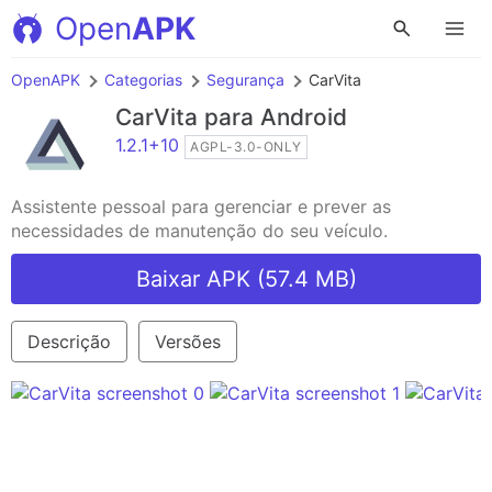
Open
APK
OpenAPK
Categorias
Segurança
CarVita
CarVita
para Android
1.2.1+10
AGPL-3.0-ONLY
Assistente pessoal para gerenciar e prever as
necessidades de manutenção do seu veículo.
Baixar APK (57.4 MB)
Descrição
Versões