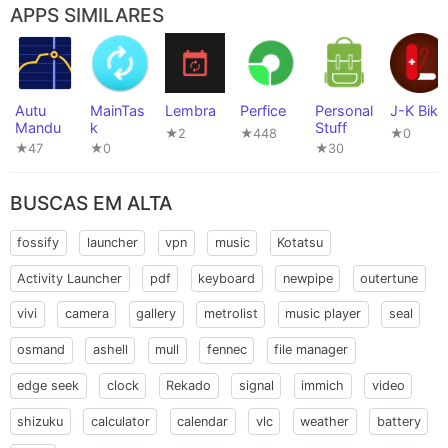
APPS SIMILARES
Autu
MainTas
Lembra
Perfice
Personal
J-K Bike
Mandu
k
Stuff
★2
★448
★0
★47
★0
★30
BUSCAS EM ALTA
fossify
launcher
vpn
music
Kotatsu
Activity Launcher
pdf
keyboard
newpipe
outertune
vivi
camera
gallery
metrolist
music player
seal
osmand
ashell
mull
fennec
file manager
edge seek
clock
Rekado
signal
immich
video
shizuku
calculator
calendar
vlc
weather
battery