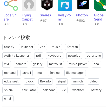
LocalSh
Flying
ShareX
RelayPo
Photon
Global
are
Carpet
ny
Send
★67
★502
★43
★0
★8
★0
トレンド検索
fossify
launcher
vpn
music
Kotatsu
Activity Launcher
pdf
keyboard
newpipe
outertune
vivi
camera
gallery
metrolist
music player
seal
osmand
ashell
mull
fennec
file manager
edge seek
clock
Rekado
signal
immich
video
shizuku
calculator
calendar
vlc
weather
battery
email