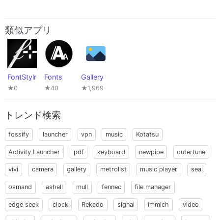
類似アプリ
FontStylr
Fonts
Gallery
★0
★40
★1,969
トレンド検索
fossify
launcher
vpn
music
Kotatsu
Activity Launcher
pdf
keyboard
newpipe
outertune
vivi
camera
gallery
metrolist
music player
seal
osmand
ashell
mull
fennec
file manager
edge seek
clock
Rekado
signal
immich
video