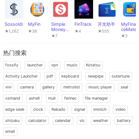
Sossoldi
MyFin
Simple
FinTrack
开支助手
MyFinan
Money
ceMate
★1,262
★38
★4
★555
Tracker
★7
★3
热门搜索
fossify
launcher
vpn
music
Kotatsu
Activity Launcher
pdf
keyboard
newpipe
outertune
vivi
camera
gallery
metrolist
music player
seal
osmand
ashell
mull
fennec
file manager
edge seek
clock
Rekado
signal
immich
video
shizuku
calculator
calendar
vlc
weather
battery
email