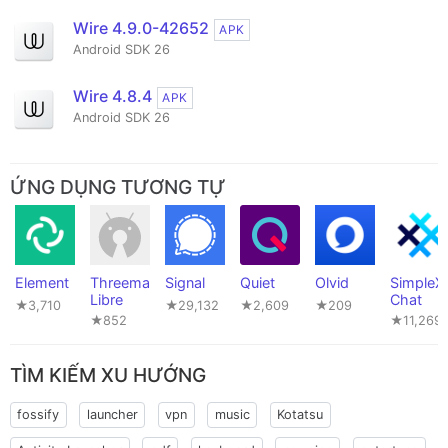
Wire 4.9.0-42652
APK
Android SDK 26
Wire 4.8.4
APK
Android SDK 26
ỨNG DỤNG TƯƠNG TỰ
Element
Threema
Signal
Quiet
Olvid
SimpleX
Libre
Chat
★3,710
★29,132
★2,609
★209
★852
★11,269
TÌM KIẾM XU HƯỚNG
fossify
launcher
vpn
music
Kotatsu