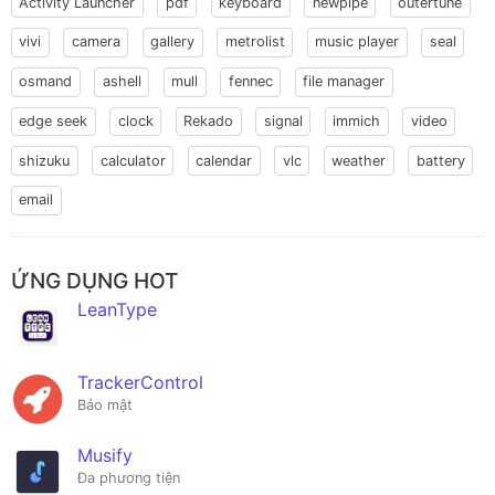
Activity Launcher
pdf
keyboard
newpipe
outertune
vivi
camera
gallery
metrolist
music player
seal
osmand
ashell
mull
fennec
file manager
edge seek
clock
Rekado
signal
immich
video
shizuku
calculator
calendar
vlc
weather
battery
email
ỨNG DỤNG HOT
LeanType
TrackerControl
Bảo mật
Musify
Đa phương tiện