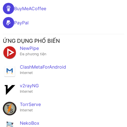
BuyMeACoffee
PayPal
ỨNG DỤNG PHỔ BIẾN
NewPipe
Đa phương tiện
ClashMetaForAndroid
Internet
v2rayNG
Internet
TorrServe
Internet
NekoBox