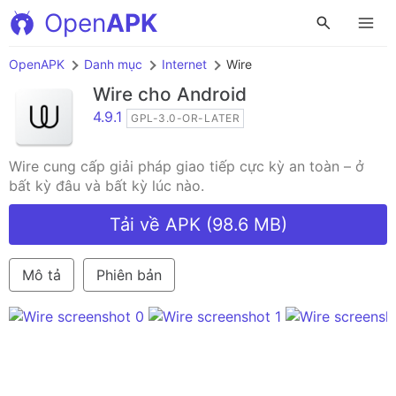
Open
APK
OpenAPK
Danh mục
Internet
Wire
Wire
cho Android
4.9.1
GPL-3.0-OR-LATER
Wire cung cấp giải pháp giao tiếp cực kỳ an toàn – ở
bất kỳ đâu và bất kỳ lúc nào.
Tải về APK (98.6 MB)
Mô tả
Phiên bản