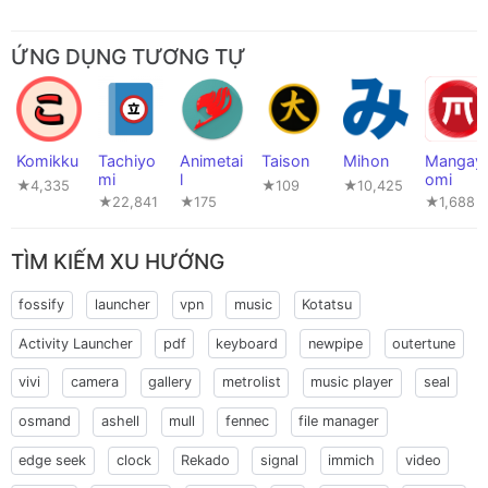
ỨNG DỤNG TƯƠNG TỰ
Komikku
Tachiyo
Animetai
Taison
Mihon
Mangay
mi
l
omi
★4,335
★109
★10,425
★22,841
★175
★1,688
TÌM KIẾM XU HƯỚNG
fossify
launcher
vpn
music
Kotatsu
Activity Launcher
pdf
keyboard
newpipe
outertune
vivi
camera
gallery
metrolist
music player
seal
osmand
ashell
mull
fennec
file manager
edge seek
clock
Rekado
signal
immich
video