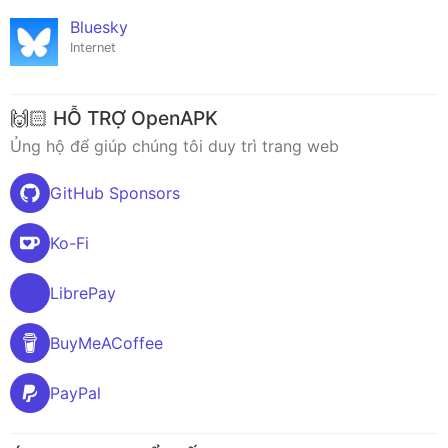
Bluesky
Internet
🙌🏻 HỖ TRỢ OpenAPK
Ủng hộ để giúp chúng tôi duy trì trang web
GitHub Sponsors
Ko-Fi
LibrePay
BuyMeACoffee
PayPal