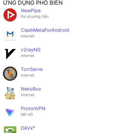
ỨNG DỤNG PHỔ BIẾN
NewPipe
Đa phương tiện
ClashMetaForAndroid
Internet
v2rayNG
Internet
TorrServe
Internet
NekoBox
Internet
ProtonVPN
Kết nối
DAVx⁵