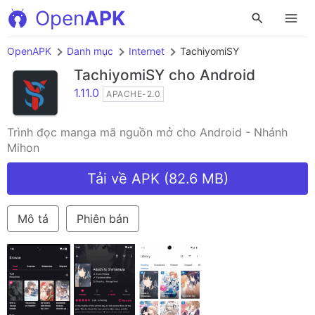
Open
APK
OpenAPK
Danh mục
Internet
TachiyomiSY
TachiyomiSY
cho Android
1.11.0
APACHE-2.0
Trình đọc manga mã nguồn mở cho Android - Nhánh
Mihon
Tải về APK (82.6 MB)
Mô tả
Phiên bản