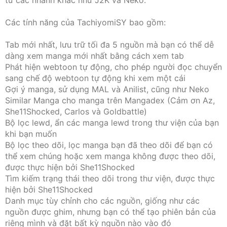
từ các nhánh khác như J2K và Neko.
Các tính năng của TachiyomiSY bao gồm:
Tab mới nhất, lưu trữ tối đa 5 nguồn mà bạn có thể dễ
dàng xem manga mới nhất bằng cách xem tab
Phát hiện webtoon tự động, cho phép người đọc chuyển
sang chế độ webtoon tự động khi xem một cái
Gợi ý manga, sử dụng MAL và Anilist, cũng như Neko
Similar Manga cho manga trên Mangadex (Cảm ơn Az,
She11Shocked, Carlos và Goldbattle)
Bộ lọc lewd, ẩn các manga lewd trong thư viện của bạn
khi bạn muốn
Bộ lọc theo dõi, lọc manga bạn đã theo dõi để bạn có
thể xem chúng hoặc xem manga không được theo dõi,
được thực hiện bởi She11Shocked
Tìm kiếm trạng thái theo dõi trong thư viện, được thực
hiện bởi She11Shocked
Danh mục tùy chỉnh cho các nguồn, giống như các
nguồn được ghim, nhưng bạn có thể tạo phiên bản của
riêng mình và đặt bất kỳ nguồn nào vào đó