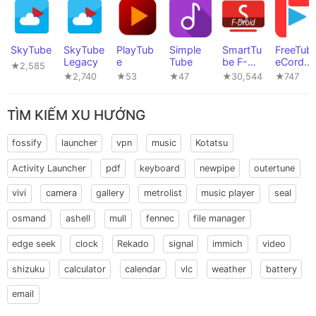
SkyTube
SkyTube
PlayTub
Simple
SmartTu
FreeTub
Legacy
e
Tube
be F-
eCordov
★2,585
Droid
a
★2,740
★53
★47
★30,544
★747
TÌM KIẾM XU HƯỚNG
fossify
launcher
vpn
music
Kotatsu
Activity Launcher
pdf
keyboard
newpipe
outertune
vivi
camera
gallery
metrolist
music player
seal
osmand
ashell
mull
fennec
file manager
edge seek
clock
Rekado
signal
immich
video
shizuku
calculator
calendar
vlc
weather
battery
email