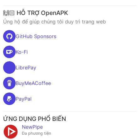
🙌🏻 HỖ TRỢ OpenAPK
Ủng hộ để giúp chúng tôi duy trì trang web
GitHub Sponsors
Ko-Fi
LibrePay
BuyMeACoffee
PayPal
ỨNG DỤNG PHỔ BIẾN
NewPipe
Đa phương tiện