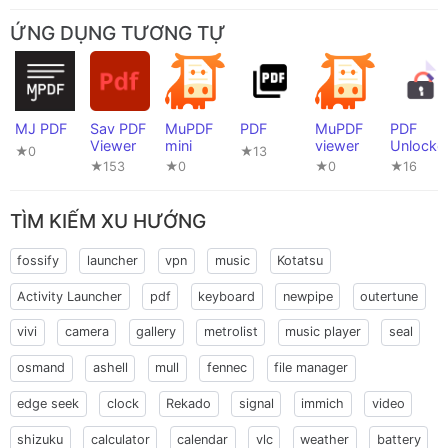
ỨNG DỤNG TƯƠNG TỰ
MJ PDF
Sav PDF
MuPDF
PDF
MuPDF
PDF
Viewer
mini
viewer
Unlocke
★0
★13
★153
★0
★0
★16
TÌM KIẾM XU HƯỚNG
fossify
launcher
vpn
music
Kotatsu
Activity Launcher
pdf
keyboard
newpipe
outertune
vivi
camera
gallery
metrolist
music player
seal
osmand
ashell
mull
fennec
file manager
edge seek
clock
Rekado
signal
immich
video
shizuku
calculator
calendar
vlc
weather
battery