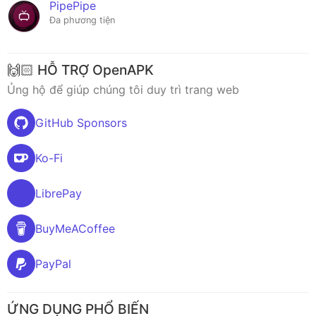
PipePipe
Đa phương tiện
🙌🏻 HỖ TRỢ OpenAPK
Ủng hộ để giúp chúng tôi duy trì trang web
GitHub Sponsors
Ko-Fi
LibrePay
BuyMeACoffee
PayPal
ỨNG DỤNG PHỔ BIẾN