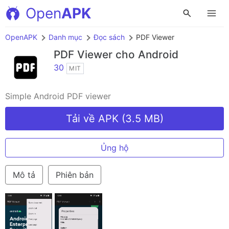
Open
APK
OpenAPK
Danh mục
Đọc sách
PDF Viewer
PDF Viewer
cho Android
30
MIT
Simple Android PDF viewer
Tải về APK (3.5 MB)
Ủng hộ
Mô tả
Phiên bản