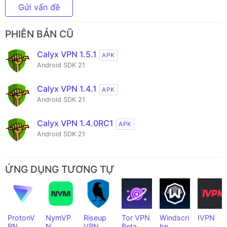
Gửi vấn đề
PHIÊN BẢN CŨ
Calyx VPN 1.5.1
APK
Android SDK 21
Calyx VPN 1.4.1
APK
Android SDK 21
Calyx VPN 1.4.0RC1
APK
Android SDK 21
ỨNG DỤNG TƯƠNG TỰ
ProtonV
NymVP
Riseup
Tor VPN
Windscri
IVPN
PN
N
VPN
Beta
be