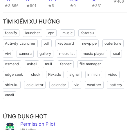
★466
★3,866
★501
★5
★0
★331
TÌM KIẾM XU HƯỚNG
fossify
launcher
vpn
music
Kotatsu
Activity Launcher
pdf
keyboard
newpipe
outertune
vivi
camera
gallery
metrolist
music player
seal
osmand
ashell
mull
fennec
file manager
edge seek
clock
Rekado
signal
immich
video
shizuku
calculator
calendar
vlc
weather
battery
email
ỨNG DỤNG HOT
Permission Pilot
Hệ thống