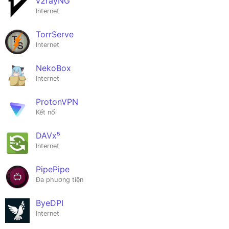
v2rayNG
Internet
TorrServe
Internet
NekoBox
Internet
ProtonVPN
Kết nối
DAVx⁵
Internet
PipePipe
Đa phương tiện
ByeDPI
Internet