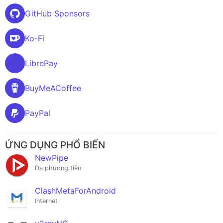
GitHub Sponsors
Ko-Fi
LibrePay
BuyMeACoffee
PayPal
ỨNG DỤNG PHỔ BIẾN
NewPipe
Đa phương tiện
ClashMetaForAndroid
Internet