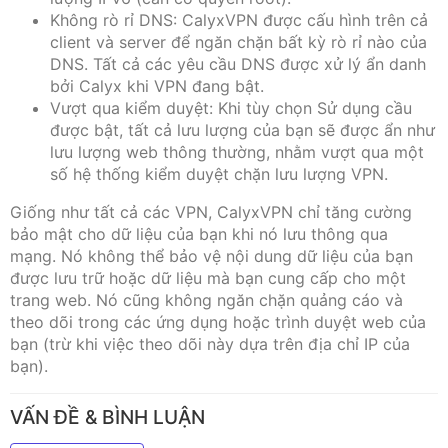
Không rò rỉ DNS: CalyxVPN được cấu hình trên cả
client và server để ngăn chặn bất kỳ rò rỉ nào của
DNS. Tất cả các yêu cầu DNS được xử lý ẩn danh
bởi Calyx khi VPN đang bật.
Vượt qua kiểm duyệt: Khi tùy chọn Sử dụng cầu
được bật, tất cả lưu lượng của bạn sẽ được ẩn như
lưu lượng web thông thường, nhằm vượt qua một
số hệ thống kiểm duyệt chặn lưu lượng VPN.
Giống như tất cả các VPN, CalyxVPN chỉ tăng cường
bảo mật cho dữ liệu của bạn khi nó lưu thông qua
mạng. Nó không thể bảo vệ nội dung dữ liệu của bạn
được lưu trữ hoặc dữ liệu mà bạn cung cấp cho một
trang web. Nó cũng không ngăn chặn quảng cáo và
theo dõi trong các ứng dụng hoặc trình duyệt web của
bạn (trừ khi việc theo dõi này dựa trên địa chỉ IP của
bạn).
VẤN ĐỀ & BÌNH LUẬN