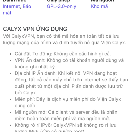
Internet
,
Bảo
GPL-3.0-only
Kho mã
mật
CALYX VPN ỨNG DỤNG
Với CalyxVPN, bạn có thể mã hóa an toàn tất cả lưu
lượng mạng của mình và định tuyến nó qua Viện Calyx.
Cài đặt Tự động: Không cần cấu hình gì cả.
VPN Ẩn danh: Không có tài khoản người dùng và
không ghi nhật ký.
Địa chỉ IP Ẩn danh: Khi kết nối VPN đang hoạt
động, tất cả các máy chủ trên internet sẽ thấy bạn
xuất phát từ một địa chỉ IP ẩn danh được lưu trữ
bởi Calyx.
Miễn phí: Đây là dịch vụ miễn phí do Viện Calyx
cung cấp.
Mã nguồn mở: Cả client và server đều là phần
mềm hoàn toàn miễn phí và mã nguồn mở.
Không rò rỉ IPv6: CalyxVPN sẽ không rò rỉ lưu
lượng IPv6 (cần có quyền root).