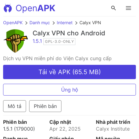
Open
APK
OpenAPK
Danh mục
Internet
Calyx VPN
Calyx VPN
cho Android
1.5.1
GPL-3.0-ONLY
Dịch vụ VPN miễn phí do Viện Calyx cung cấp
Tải về APK (65.5 MB)
Ủng hộ
Mô tả
Phiên bản
Phiên bản
Cập nhật
Nhà phát triển
1.5.1 (179000)
Apr 22, 2025
Calyx Institute
Danh mục
Giấy phép
Mã nguồn