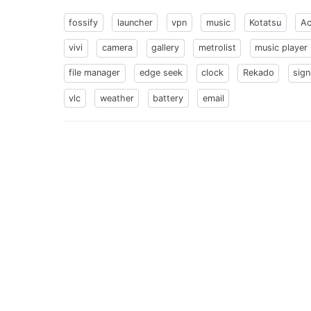
fossify
launcher
vpn
music
Kotatsu
Ac
vivi
camera
gallery
metrolist
music player
file manager
edge seek
clock
Rekado
sign
vlc
weather
battery
email