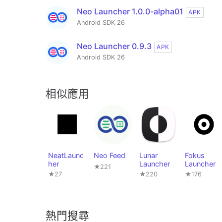
Neo Launcher 1.0.0-alpha01
APK
Android SDK 26
Neo Launcher 0.9.3
APK
Android SDK 26
相似應用
NeatLaunc
Neo Feed
Lunar
Fokus
her
Launcher
Launcher
★221
★27
★220
★176
熱門搜尋