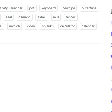
tivity Launcher
pdf
keyboard
newpipe
outertune
seal
osmand
ashell
mull
fennec
al
immich
video
shizuku
calculator
calendar