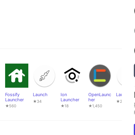
Fossify
Launch
Ion
OpenLaunc
Launch
Launcher
Launcher
her
★34
★21
★560
★18
★1,450