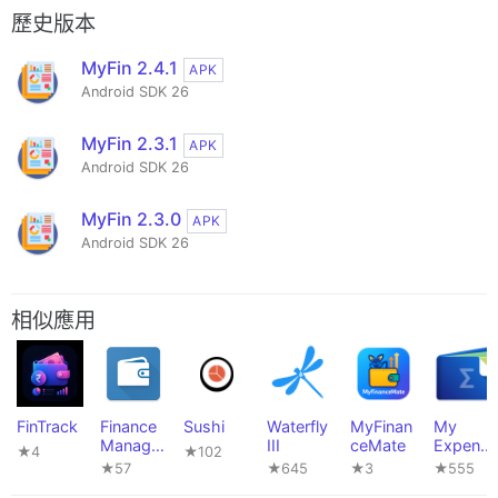
歷史版本
MyFin 2.4.1
APK
Android SDK 26
MyFin 2.3.1
APK
Android SDK 26
MyFin 2.3.0
APK
Android SDK 26
相似應用
FinTrack
Finance
Sushi
Waterfly
MyFinan
My
Manager
III
ceMate
Expense
★4
★102
(PFA)
s
★57
★645
★3
★555