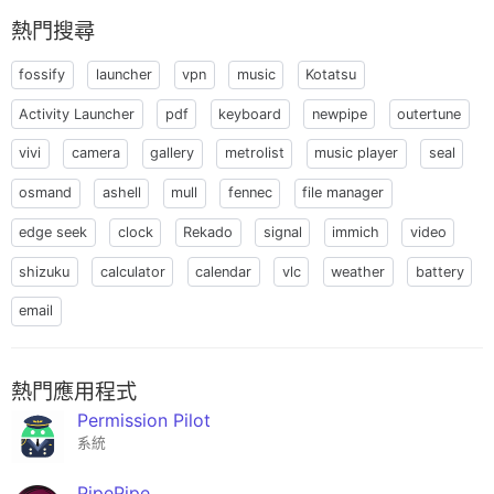
熱門搜尋
fossify
launcher
vpn
music
Kotatsu
Activity Launcher
pdf
keyboard
newpipe
outertune
vivi
camera
gallery
metrolist
music player
seal
osmand
ashell
mull
fennec
file manager
edge seek
clock
Rekado
signal
immich
video
shizuku
calculator
calendar
vlc
weather
battery
email
熱門應用程式
Permission Pilot
系統
PipePipe