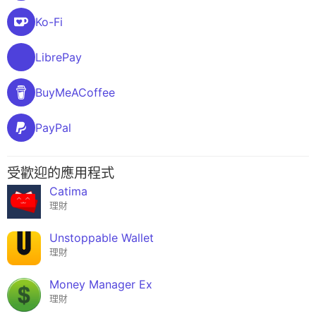
Ko-Fi
LibrePay
BuyMeACoffee
PayPal
受歡迎的應用程式
Catima
理財
Unstoppable Wallet
理財
Money Manager Ex
理財