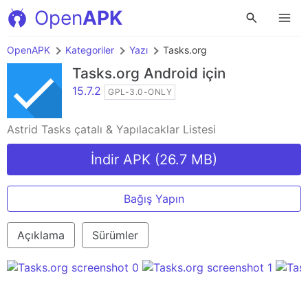
Open
APK
OpenAPK
Kategoriler
Yazı
Tasks.org
Tasks.org
Android için
15.7.2
GPL-3.0-ONLY
Astrid Tasks çatalı & Yapılacaklar Listesi
İndir APK (26.7 MB)
Bağış Yapın
Açıklama
Sürümler