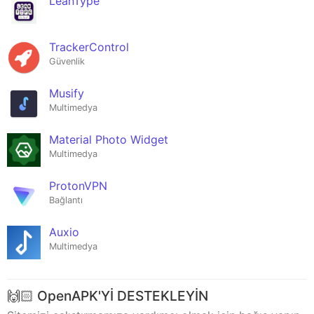
LeanType
TrackerControl
Güvenlik
Musify
Multimedya
Material Photo Widget
Multimedya
ProtonVPN
Bağlantı
Auxio
Multimedya
🙌🏻 OpenAPK'Yİ DESTEKLEYİN