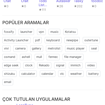
Cfait
Cfait
Todo
Autasker
Tasky
toodoo
List
★0
★0
★26
★202
★0
(PFA)
★111
POPÜLER ARAMALAR
fossify
launcher
vpn
music
Kotatsu
Activity Launcher
pdf
keyboard
newpipe
outertune
vivi
camera
gallery
metrolist
music player
seal
osmand
ashell
mull
fennec
file manager
edge seek
clock
Rekado
signal
immich
video
shizuku
calculator
calendar
vlc
weather
battery
email
ÇOK TUTULAN UYGULAMALAR