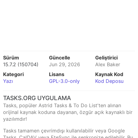
Sürüm
Güncelle
Geliştirici
15.7.2 (150704)
Jun 29, 2026
Alex Baker
Kategori
Lisans
Kaynak Kod
Yazı
GPL-3.0-only
Kod Deposu
TASKS.ORG UYGULAMA
Tasks, popüler Astrid Tasks & To Do List'ten alınan
orijinal kaynak koduna dayanan, özgür açık kaynaklı bir
yazılımdır!
Tasks tamamen çevrimdışı kullanılabilir veya Google
Tasks, CalDAV veya EteSync ile senkronize edilebilir. Bu