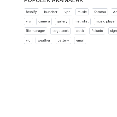
fossify
launcher
vpn
music
Kotatsu
Ac
vivi
camera
gallery
metrolist
music player
file manager
edge seek
clock
Rekado
sign
vlc
weather
battery
email