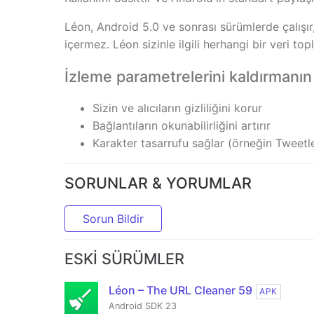
Léon, Android 5.0 ve sonrası sürümlerde çalışır
içermez. Léon sizinle ilgili herhangi bir veri to
İzleme parametrelerini kaldırmanın 
Sizin ve alıcıların gizliliğini korur
Bağlantıların okunabilirliğini artırır
Karakter tasarrufu sağlar (örneğin Tweetl
SORUNLAR & YORUMLAR
Sorun Bildir
ESKI SÜRÜMLER
Léon – The URL Cleaner 59
APK
Android SDK 23