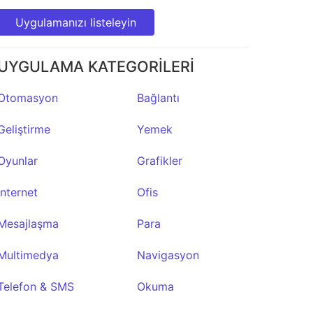
Uygulamanızı listeleyin
UYGULAMA KATEGORİLERİ
Otomasyon
Bağlantı
Geliştirme
Yemek
Oyunlar
Grafikler
İnternet
Ofis
Mesajlaşma
Para
Multimedya
Navigasyon
Telefon & SMS
Okuma