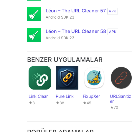
Léon – The URL Cleaner 57
APK
Android SDK 23
Léon – The URL Cleaner 58
APK
Android SDK 23
BENZER UYGULAMALAR
Link Clear
Pure Link
FixupXer
URLSanitiz
er
★3
★38
★45
★70
POPÜLER ARAMALAR