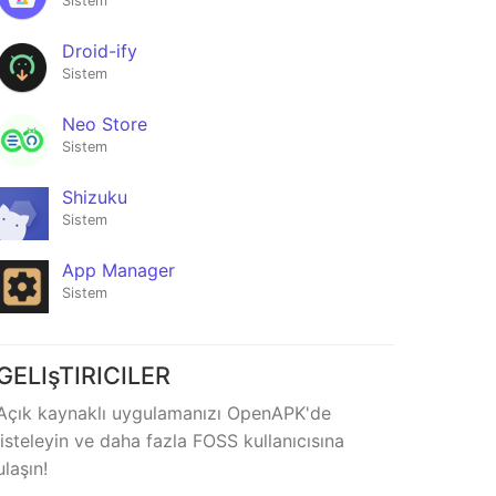
Sistem
Droid-ify
Sistem
Neo Store
Sistem
Shizuku
Sistem
App Manager
Sistem
Me
Easy Open
GELIşTIRICILER
Link
★6
Açık kaynaklı uygulamanızı OpenAPK'de
listeleyin ve daha fazla FOSS kullanıcısına
ulaşın!