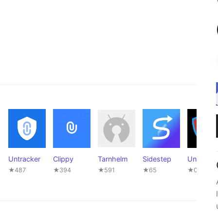
Untracker
Clippy
Tarnhelm
Sidestep
Untrack
★487
★394
★591
★65
★0