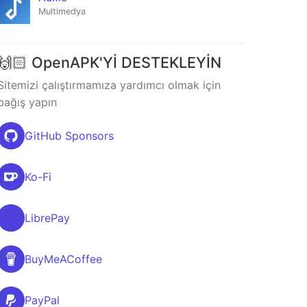
Multimedya
🙌🏻 OpenAPK'Yİ DESTEKLEYİN
Sitemizi çalıştırmamıza yardımcı olmak için
bağış yapın
GitHub Sponsors
Ko-Fi
LibrePay
BuyMeACoffee
PayPal