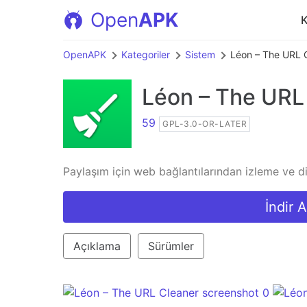
Open
APK
K
OpenAPK
Kategoriler
Sistem
Léon – The URL 
Léon – The URL
59
GPL-3.0-OR-LATER
Paylaşım için web bağlantılarından izleme ve di
İndir 
Açıklama
Sürümler