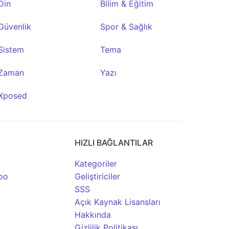
Din
Bilim & Eğitim
Güvenlik
Spor & Sağlık
Sistem
Tema
Zaman
Yazı
Xposed
HIZLI BAĞLANTILAR
Kategoriler
po
Geliştiriciler
SSS
Açık Kaynak Lisansları
Hakkında
Gizlilik Politikası