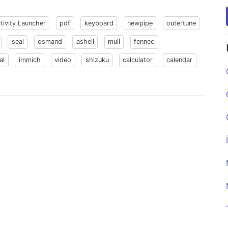
tivity Launcher
pdf
keyboard
newpipe
outertune
seal
osmand
ashell
mull
fennec
al
immich
video
shizuku
calculator
calendar