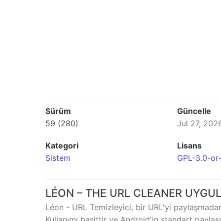
Sürüm
Güncelle
59 (280)
Jul 27, 202
Kategori
Lisans
Sistem
GPL-3.0-or-
LÉON – THE URL CLEANER UYGU
Léon - URL Temizleyici, bir URL'yi paylaşmadan
Kullanımı basittir ve Android'in standart payl