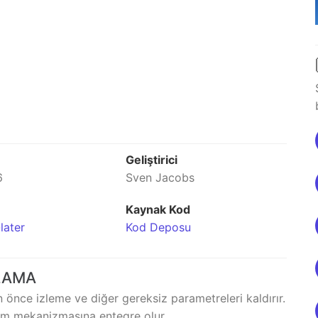
Geliştirici
6
Sven Jacobs
Kaynak Kod
later
Kod Deposu
LAMA
 önce izleme ve diğer gereksiz parametreleri kaldırır.
aşım mekanizmasına entegre olur.