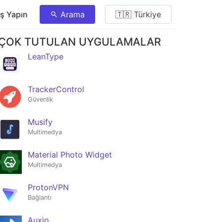
ış Yapın
Arama
🇹🇷 Türkiye
ÇOK TUTULAN UYGULAMALAR
LeanType
TrackerControl
Güvenlik
Musify
Multimedya
Material Photo Widget
Multimedya
ProtonVPN
Bağlantı
Auxio