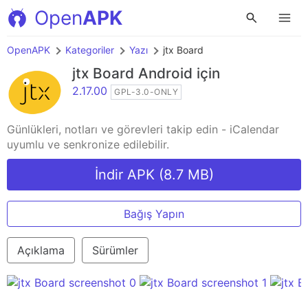
Open
APK
OpenAPK
Kategoriler
Yazı
jtx Board
jtx Board
Android için
2.17.00
GPL-3.0-ONLY
Günlükleri, notları ve görevleri takip edin - iCalendar
uyumlu ve senkronize edilebilir.
İndir APK (8.7 MB)
Bağış Yapın
Açıklama
Sürümler