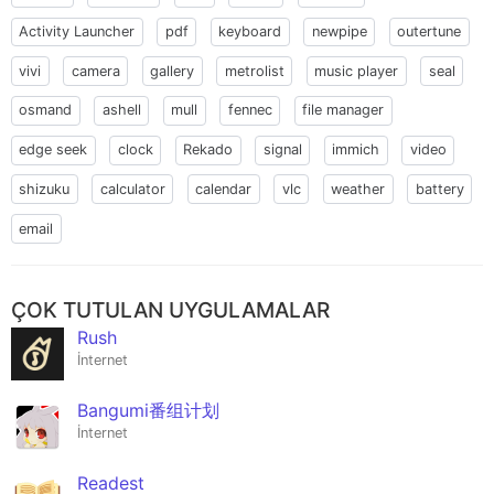
Activity Launcher
pdf
keyboard
newpipe
outertune
vivi
camera
gallery
metrolist
music player
seal
osmand
ashell
mull
fennec
file manager
edge seek
clock
Rekado
signal
immich
video
shizuku
calculator
calendar
vlc
weather
battery
email
ÇOK TUTULAN UYGULAMALAR
Rush
İnternet
Bangumi番组计划
İnternet
Readest