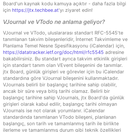
Board'un kaynak kodu kamuya açıktır - daha fazla bilgi
için
https://jtx.techbee.at
'yı ziyaret edin!
VJournal ve VTodo ne anlama geliyor?
VJournal ve VTodo, uluslararası standart RFC-5545'te
tanımlanan takvim bileşenleridir, İnternet Takvimleme ve
Planlama Temel Nesne Spesifikasyonu (iCalendar) için,
https://datatracker.ietf.org/doc/html/rfc5545
adresine
bakabilirsiniz. Bu standart ayrıca takvim etkinlik girişleri
için standart tanım olan VEvent bileşenini de tanımlar.
jtx Board, günlük girişleri ve görevler için bu iCalendar
standardına göre VJournal bileşenini kullanmaktadır.
VJournals belirli bir başlangıç tarihine sahip olabilir,
ancak bir süre veya bitiş tarihi olamaz. Belirli bir
başlangıç tarihine sahip VJournals, jtx Board'da günlük
girişleri olarak kabul edilir, başlangıç tarihi olmayan
VJournals ise not olarak yorumlanır. iCalendar
standardında tanımlanan VTodo bileşeni, planlanan
başlangıç, son tarih ve tamamlanmış tarih ile birlikte
ilerleme ve tamamlanmış durum gibi teknik özellikleri