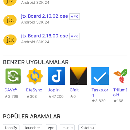
Android SDK 24
jtx Board 2.16.02.ose
APK
Android SDK 24
jtx Board 2.16.00.ose
APK
Android SDK 24
BENZER UYGULAMALAR
DAVx⁵
EteSync
Joplin
Cfait
Tasks.or
TriliumDr
g
oid
★2,769
★308
★47,200
★0
★3,820
★168
POPÜLER ARAMALAR
fossify
launcher
vpn
music
Kotatsu