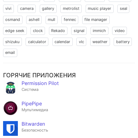
vivi
camera
gallery
metrolist
music player
seal
osmand
ashell
mull
fennec
file manager
edge seek
clock
Rekado
signal
immich
video
shizuku
calculator
calendar
vlc
weather
battery
email
ГОРЯЧИЕ ПРИЛОЖЕНИЯ
Permission Pilot
Система
PipePipe
Мультимедиа
Bitwarden
Безопасность