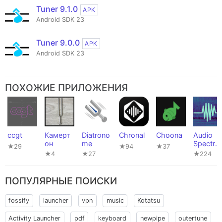
Tuner 9.1.0
APK
Android SDK 23
Tuner 9.0.0
APK
Android SDK 23
ПОХОЖИЕ ПРИЛОЖЕНИЯ
ccgt
Камерт
Diatrono
Chronal
Choona
Audio
он
me
Spectru
★29
★94
★37
m
★4
★27
★224
Analyzer
ПОПУЛЯРНЫЕ ПОИСКИ
fossify
launcher
vpn
music
Kotatsu
Activity Launcher
pdf
keyboard
newpipe
outertune