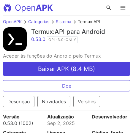
Open
APK
OpenAPK
Categorias
Sistema
Termux:API
Termux:API
para Android
0.53.0
GPL-3.0-ONLY
Aceder às funções do Android pelo Termux
Baixar APK (8.4 MB)
Doe
Descrição
Novidades
Versões
Versão
Atualização
Desenvolvedor
0.53.0 (1002)
Sep 2, 2025
Categoria
Licença
Código-fonte