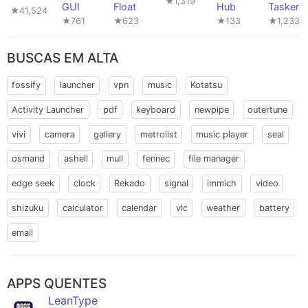
★1,319
GUI
Float
Hub
Tasker
★41,524
★761
★623
★133
★1,233
BUSCAS EM ALTA
fossify
launcher
vpn
music
Kotatsu
Activity Launcher
pdf
keyboard
newpipe
outertune
vivi
camera
gallery
metrolist
music player
seal
osmand
ashell
mull
fennec
file manager
edge seek
clock
Rekado
signal
immich
video
shizuku
calculator
calendar
vlc
weather
battery
email
APPS QUENTES
LeanType