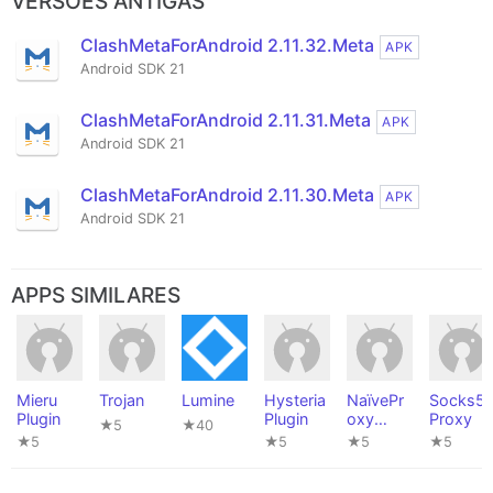
VERSÕES ANTIGAS
ClashMetaForAndroid 2.11.32.Meta
APK
Android SDK 21
ClashMetaForAndroid 2.11.31.Meta
APK
Android SDK 21
ClashMetaForAndroid 2.11.30.Meta
APK
Android SDK 21
APPS SIMILARES
Mieru
Trojan
Lumine
Hysteria
NaïvePr
Socks5
Plugin
Plugin
oxy
Proxy
★5
★40
Plugin
★5
★5
★5
★5