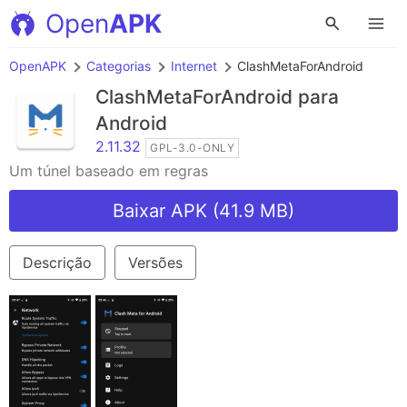
Open
APK
OpenAPK
Categorias
Internet
ClashMetaForAndroid
ClashMetaForAndroid
para
Android
2.11.32
GPL-3.0-ONLY
Um túnel baseado em regras
Baixar APK (41.9 MB)
Descrição
Versões