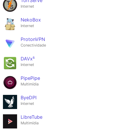
TorrServe
Internet
NekoBox
Internet
ProtonVPN
Conectividade
DAVx⁵
Internet
PipePipe
Multimídia
ByeDPI
Internet
LibreTube
Multimídia