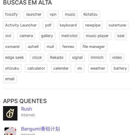
BUSCAS EM ALTA
fossify
launcher
vpn
music
Kotatsu
Activity Launcher
pdf
keyboard
newpipe
outertune
vivi
camera
gallery
metrolist
music player
seal
osmand
ashell
mull
fennec
file manager
edge seek
clock
Rekado
signal
immich
video
shizuku
calculator
calendar
vlc
weather
battery
email
APPS QUENTES
Rush
Internet
Bangumi番组计划
Internet