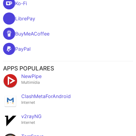
Ko-Fi
LibrePay
BuyMeACoffee
PayPal
APPS POPULARES
NewPipe
Multimídia
ClashMetaForAndroid
Internet
v2rayNG
Internet