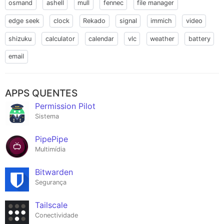
osmand
ashell
mull
fennec
file manager
edge seek
clock
Rekado
signal
immich
video
shizuku
calculator
calendar
vlc
weather
battery
email
APPS QUENTES
Permission Pilot
Sistema
PipePipe
Multimídia
Bitwarden
Segurança
Tailscale
Conectividade