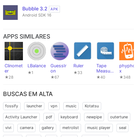
Bubble 3.2
APK
Android SDK 16
APPS SIMILARES
Clinomet
LBalance
GuessIr
Ruler
Tape
phypho
er
on
Measure
x
★1
★33
(Privacy
★28
★67
★40
★348
Friendly)
BUSCAS EM ALTA
fossify
launcher
vpn
music
Kotatsu
Activity Launcher
pdf
keyboard
newpipe
outertune
vivi
camera
gallery
metrolist
music player
seal