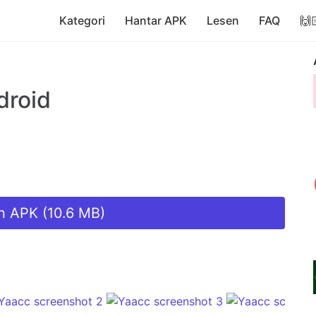
Kategori
Hantar APK
Lesen
FAQ
🙌
droid
n APK (10.6 MB)