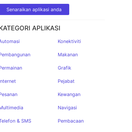
★241
Senaraikan aplikasi anda
KATEGORI APLIKASI
Automasi
Konektiviti
Pembangunan
Makanan
Permainan
Grafik
Internet
Pejabat
Pesanan
Kewangan
Multimedia
Navigasi
Telefon & SMS
Pembacaan