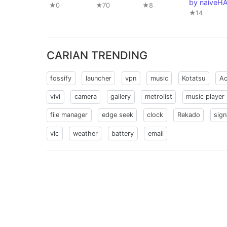
by naiveH
★0
★70
★8
★14
CARIAN TRENDING
fossify
launcher
vpn
music
Kotatsu
Ac
vivi
camera
gallery
metrolist
music player
file manager
edge seek
clock
Rekado
sign
vlc
weather
battery
email