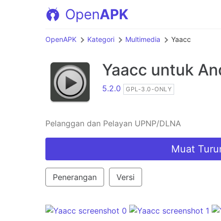
Open
APK
OpenAPK
Kategori
Multimedia
Yaacc
Yaacc
untuk An
5.2.0
GPL-3.0-ONLY
Pelanggan dan Pelayan UPNP/DLNA
Muat Turu
Penerangan
Versi