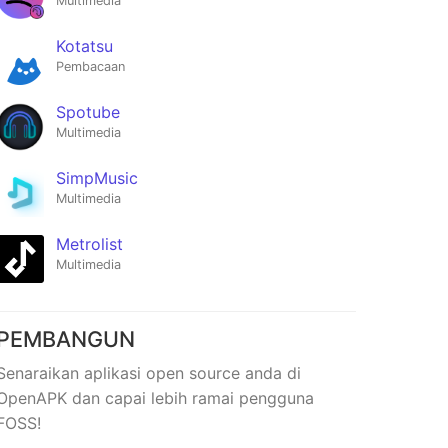
Multimedia
Kotatsu
Pembacaan
Spotube
Multimedia
SimpMusic
Multimedia
Metrolist
Multimedia
PEMBANGUN
Senaraikan aplikasi open source anda di
OpenAPK dan capai lebih ramai pengguna
FOSS!
na
YouAMP