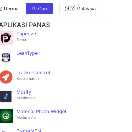
🏻 Derma
Cari
🇲🇾 Malaysia
APLIKASI PANAS
Paperize
Tema
LeanType
TrackerControl
Keselamatan
Musify
Multimedia
Material Photo Widget
Multimedia
ProtonVPN