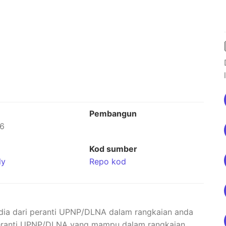
Pembangun
26
Kod sumber
ly
Repo kod
dia dari peranti UPNP/DLNA dalam rangkaian anda
peranti UPNP/DLNA yang mampu dalam rangkaian