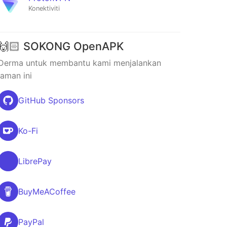
Konektiviti
🙌🏻 SOKONG OpenAPK
Derma untuk membantu kami menjalankan
laman ini
GitHub Sponsors
Ko-Fi
LibrePay
BuyMeACoffee
PayPal