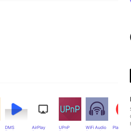
DMS
AirPlay
UPnP
WiFi Audio
PlayOnDl