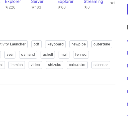
A
Explorer
Server
Explorer
Streaming
★117
★226
★163
★66
★0
tivity Launcher
pdf
keyboard
newpipe
outertune
seal
osmand
ashell
mull
fennec
al
immich
video
shizuku
calculator
calendar