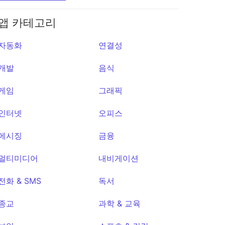
i
LxReader
앱 카테고리
★10
자동화
연결성
개발
음식
게임
그래픽
인터넷
오피스
메시징
금융
멀티미디어
내비게이션
전화 & SMS
독서
종교
과학 & 교육