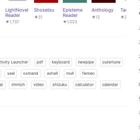
LightNovel
Shosetsu
Episteme
Anthology
Tachiyom
Reader
Reader
★31
★12
★22,841
★1,737
★1,023
tivity Launcher
pdf
keyboard
newpipe
outertune
seal
osmand
ashell
mull
fennec
al
immich
video
shizuku
calculator
calendar