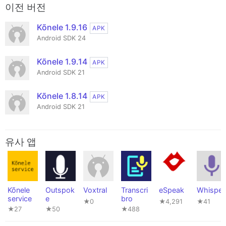
이전 버전
Kõnele 1.9.16
APK
Android SDK 24
Kõnele 1.9.14
APK
Android SDK 21
Kõnele 1.8.14
APK
Android SDK 21
유사 앱
Kõnele
Outspok
Voxtral
Transcri
eSpeak
Whisper
service
e
bro
★0
★4,291
★41
★27
★50
★488