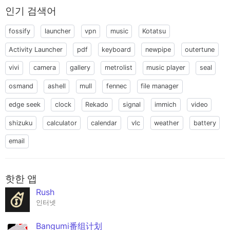
인기 검색어
fossify
launcher
vpn
music
Kotatsu
Activity Launcher
pdf
keyboard
newpipe
outertune
vivi
camera
gallery
metrolist
music player
seal
osmand
ashell
mull
fennec
file manager
edge seek
clock
Rekado
signal
immich
video
shizuku
calculator
calendar
vlc
weather
battery
email
핫한 앱
Rush
인터넷
Bangumi番组计划