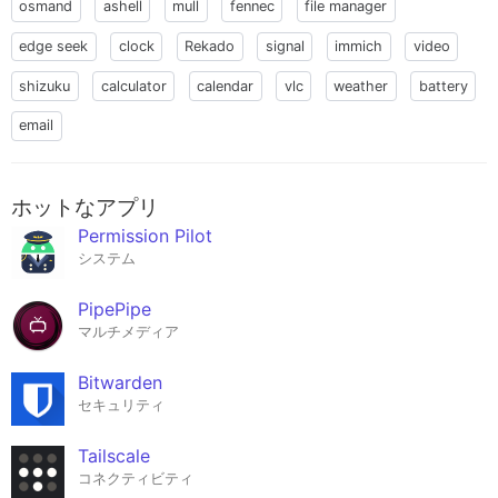
osmand
ashell
mull
fennec
file manager
edge seek
clock
Rekado
signal
immich
video
shizuku
calculator
calendar
vlc
weather
battery
email
ホットなアプリ
Permission Pilot
システム
PipePipe
マルチメディア
Bitwarden
セキュリティ
Tailscale
コネクティビティ