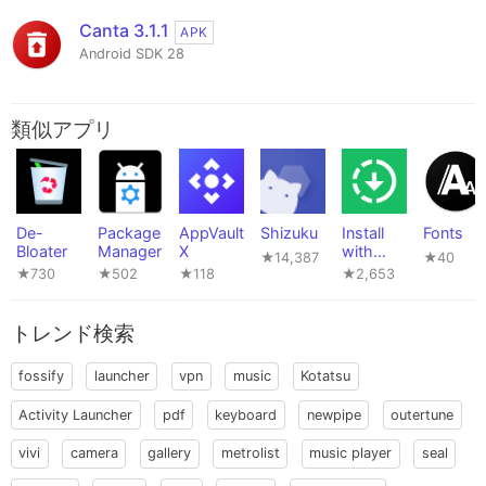
Canta 3.1.1
APK
Android SDK 28
類似アプリ
De-
Package
AppVault
Shizuku
Install
Fonts
Bloater
Manager
X
with
★14,387
★40
Options
★730
★502
★118
★2,653
トレンド検索
fossify
launcher
vpn
music
Kotatsu
Activity Launcher
pdf
keyboard
newpipe
outertune
vivi
camera
gallery
metrolist
music player
seal