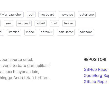
tivity Launcher
pdf
keyboard
newpipe
outertune
seal
osmand
ashell
mull
fennec
al
immich
video
shizuku
calculator
calendar
 open source untuk
REPOSITORI
rsi terbaru dari aplikasi
GitHub Repo
seperti layanan lain,
CodeBerg Re
hingga Anda tetap terbaru.
GitLab Repo