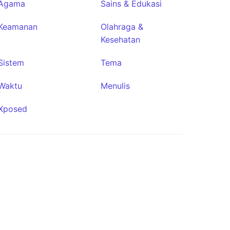
Agama
Sains & Edukasi
Keamanan
Olahraga &
Kesehatan
Sistem
Tema
Waktu
Menulis
Xposed
Zerion
★36