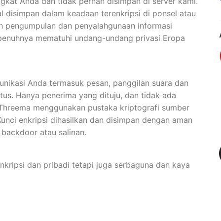
ngkat Anda dan tidak pernah disimpan di server kami.
kal disimpan dalam keadaan terenkripsi di ponsel atau
gah pengumpulan dan penyalahgunaan informasi
epenuhnya mematuhi undang-undang privasi Eropa
nikasi Anda termasuk pesan, panggilan suara dan
atus. Hanya penerima yang dituju, dan tidak ada
 Threema menggunakan pustaka kriptografi sumber
Kunci enkripsi dihasilkan dan disimpan dengan aman
backdoor atau salinan.
kripsi dan pribadi tetapi juga serbaguna dan kaya