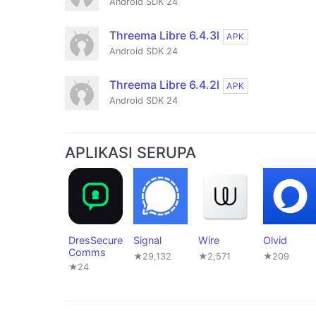
Android SDK 24
Threema Libre 6.4.3l
APK
Android SDK 24
Threema Libre 6.4.2l
APK
Android SDK 24
APLIKASI SERUPA
DresSecure
Signal
Wire
Olvid
Comms
★29,132
★2,571
★209
★24