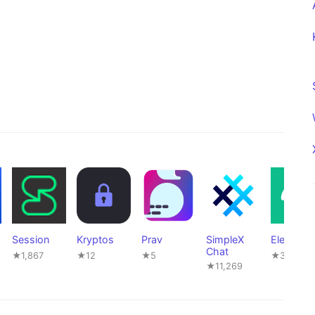
Session
Kryptos
Prav
SimpleX
Element
Chat
★1,867
★12
★5
★3,710
★11,269