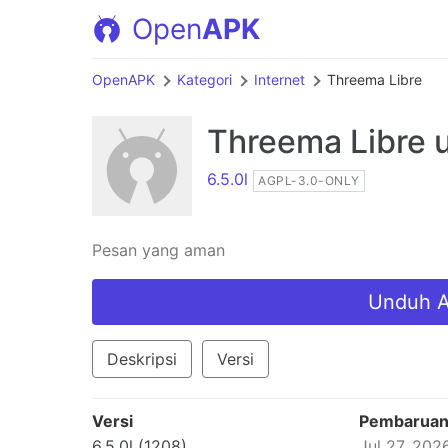
Open
APK
OpenAPK
Kategori
Internet
Threema Libre
Threema Libre
u
6.5.0l
AGPL-3.0-ONLY
Pesan yang aman
Unduh A
Deskripsi
Versi
Versi
Pembarua
6.5.0l (1208)
Jul 27, 202