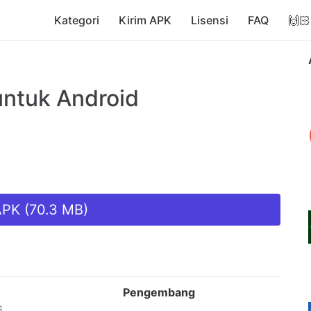
Kategori
Kirim APK
Lisensi
FAQ
🙌🏻
ntuk Android
PK (70.3 MB)
n
Pengembang
6