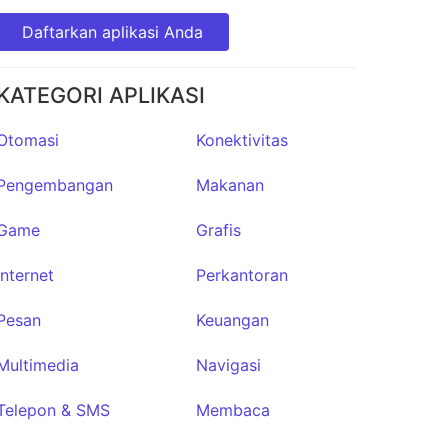
Daftarkan aplikasi Anda
KATEGORI APLIKASI
Otomasi
Konektivitas
Pengembangan
Makanan
Game
Grafis
Internet
Perkantoran
Pesan
Keuangan
Multimedia
Navigasi
Telepon & SMS
Membaca