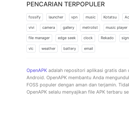
PENCARIAN TERPOPULER
fossify
launcher
vpn
music
Kotatsu
Ac
vivi
camera
gallery
metrolist
music player
file manager
edge seek
clock
Rekado
sign
vlc
weather
battery
email
OpenAPK
adalah repositori aplikasi gratis dan
Android. OpenAPK membantu Anda mengunduh ve
FOSS populer dengan aman dan terjamin. Tidak 
OpenAPK selalu menyajikan file APK terbaru se