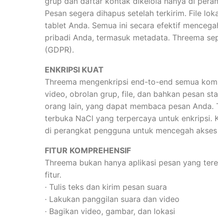
grup dan daftar kontak dikelola hanya di pera
Pesan segera dihapus setelah terkirim. File lo
tablet Anda. Semua ini secara efektif mence
pribadi Anda, termasuk metadata. Threema s
(GDPR).
ENKRIPSI KUAT
Threema mengenkripsi end-to-end semua komu
video, obrolan grup, file, dan bahkan pesan st
orang lain, yang dapat membaca pesan Anda.
terbuka NaCl yang terpercaya untuk enkripsi. 
di perangkat pengguna untuk mencegah akses 
FITUR KOMPREHENSIF
Threema bukan hanya aplikasi pesan yang teren
fitur.
· Tulis teks dan kirim pesan suara
· Lakukan panggilan suara dan video
· Bagikan video, gambar, dan lokasi