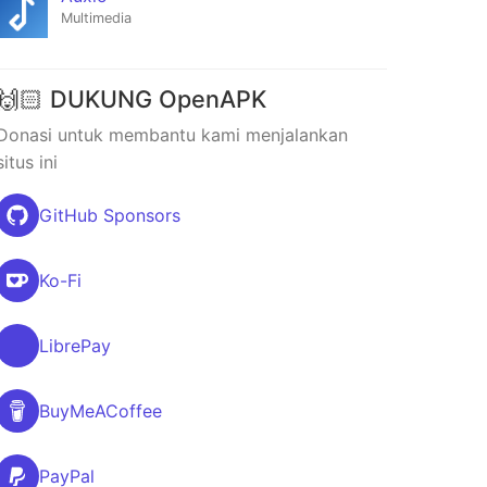
Multimedia
🙌🏻 DUKUNG OpenAPK
Donasi untuk membantu kami menjalankan
situs ini
GitHub Sponsors
Ko-Fi
LibrePay
BuyMeACoffee
PayPal