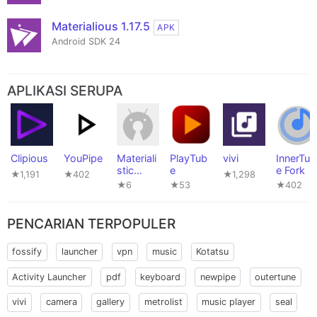
Materialious 1.17.5
APK
Android SDK 24
APLIKASI SERUPA
Clipious
YouPipe
Materiali
PlayTub
vivi
InnerTun
stic
e
e Fork
★1,191
★402
★1,298
Nouveau
★6
★53
★402
PENCARIAN TERPOPULER
fossify
launcher
vpn
music
Kotatsu
Activity Launcher
pdf
keyboard
newpipe
outertune
vivi
camera
gallery
metrolist
music player
seal