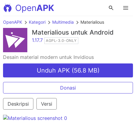
Open
APK
OpenAPK
Kategori
Multimedia
Materialious
Materialious
untuk Android
1.17.7
AGPL-3.0-ONLY
Desain material modern untuk Invidious
Unduh APK (56.8 MB)
Donasi
Deskripsi
Versi