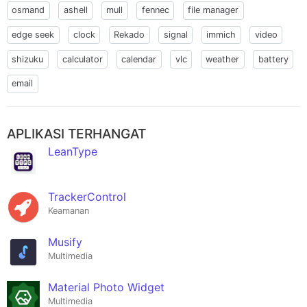
osmand
ashell
mull
fennec
file manager
edge seek
clock
Rekado
signal
immich
video
shizuku
calculator
calendar
vlc
weather
battery
email
APLIKASI TERHANGAT
LeanType
TrackerControl
Keamanan
Musify
Multimedia
Material Photo Widget
Multimedia