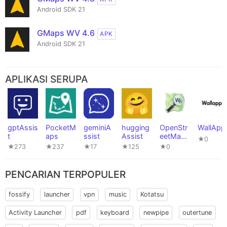
Android SDK 21
GMaps WV 4.6
APK
Android SDK 21
APLIKASI SERUPA
gptAssis
PocketM
geminiA
hugging
OpenStr
WallApp
t
aps
ssist
Assist
eetMap
★0
wiki
★273
★237
★17
★125
★0
PENCARIAN TERPOPULER
fossify
launcher
vpn
music
Kotatsu
Activity Launcher
pdf
keyboard
newpipe
outertune