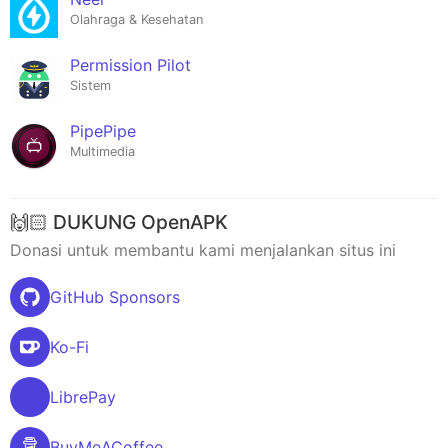
Olahraga & Kesehatan
Permission Pilot
Sistem
PipePipe
Multimedia
🙌🏻 DUKUNG OpenAPK
Donasi untuk membantu kami menjalankan situs ini
GitHub Sponsors
Ko-Fi
LibrePay
BuyMeACoffee