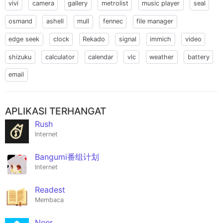
vivi
camera
gallery
metrolist
music player
seal
osmand
ashell
mull
fennec
file manager
edge seek
clock
Rekado
signal
immich
video
shizuku
calculator
calendar
vlc
weather
battery
email
APLIKASI TERHANGAT
Rush
Internet
Bangumi番组计划
Internet
Readest
Membaca
Neer