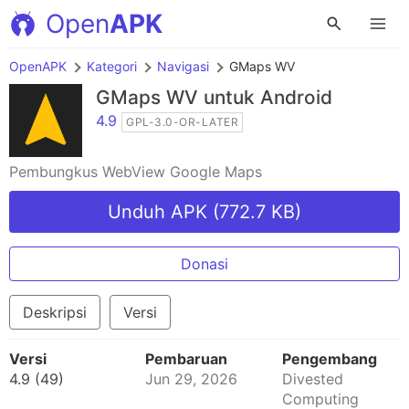
Open
APK
OpenAPK
Kategori
Navigasi
GMaps WV
GMaps WV
untuk Android
4.9
GPL-3.0-OR-LATER
Pembungkus WebView Google Maps
Unduh APK (772.7 KB)
Donasi
Deskripsi
Versi
Versi
Pembaruan
Pengembang
4.9 (49)
Jun 29, 2026
Divested
Computing