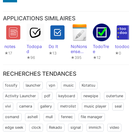
APPLICATIONS SIMILAIRES
notes
Todopa
Do It
NoNons
TodoTre
toodoo
d
ense
e
★17
★13
★0
Notes
★96
★395
★12
RECHERCHES TENDANCES
fossify
launcher
vpn
music
Kotatsu
Activity Launcher
pdf
keyboard
newpipe
outertune
vivi
camera
gallery
metrolist
music player
seal
osmand
ashell
mull
fennec
file manager
edge seek
clock
Rekado
signal
immich
video