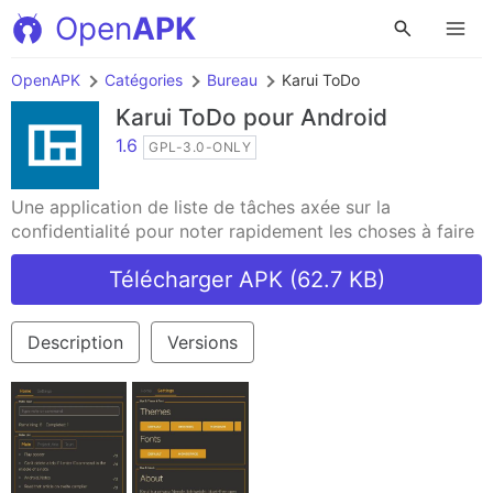
Open
APK
OpenAPK
Catégories
Bureau
Karui ToDo
Karui ToDo
pour Android
1.6
GPL-3.0-ONLY
Une application de liste de tâches axée sur la
confidentialité pour noter rapidement les choses à faire
Télécharger APK (62.7 KB)
Description
Versions