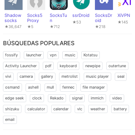
Shadow
Socks5
SocksTu
ssrDroid
SocksDr
XiVPN
socks
Proxy
n
oid
★53
★145
★36,647
★5
★712
★218
BÚSQUEDAS POPULARES
fossify
launcher
vpn
music
Kotatsu
Activity Launcher
pdf
keyboard
newpipe
outertune
vivi
camera
gallery
metrolist
music player
seal
osmand
ashell
mull
fennec
file manager
edge seek
clock
Rekado
signal
immich
video
shizuku
calculator
calendar
vlc
weather
battery
email