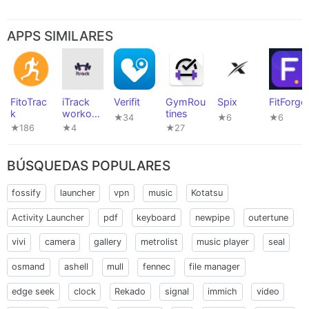
APPS SIMILARES
FitoTrac
iTrack
Verifit
GymRou
Spix
FitForge
k
workout
tines
★34
★6
★6
tracker
★186
★4
★27
BÚSQUEDAS POPULARES
fossify
launcher
vpn
music
Kotatsu
Activity Launcher
pdf
keyboard
newpipe
outertune
vivi
camera
gallery
metrolist
music player
seal
osmand
ashell
mull
fennec
file manager
edge seek
clock
Rekado
signal
immich
video