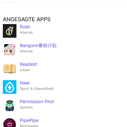
ANGESAGTE APPS
Rush
Internet
Bangumi番组计划
Internet
Readest
Lesen
Neer
Sport & Gesundheit
Permission Pilot
System
PipePipe
Multimedia