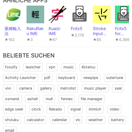
ÄHNLICHE APPS
萊姆輸入
RakuRak
Kuaizi
Fcitx5
Stroke
Fcitx5
法
u IME
IME
Input
for
★3,176
Method
Android
★162
★3
★67
★85
★4,366
(筆畫輸
入法)
BELIEBTE SUCHEN
fossify
launcher
vpn
music
Kotatsu
Activity Launcher
pdf
keyboard
newpipe
outertune
vivi
camera
gallery
metrolist
music player
seal
osmand
ashell
mull
fennec
file manager
edge seek
clock
Rekado
signal
immich
video
shizuku
calculator
calendar
vlc
weather
battery
email